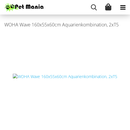
WOHA Wave 160x55x60cm Aqua­ri­en­kom­bi­na­ti­on, 2xT5