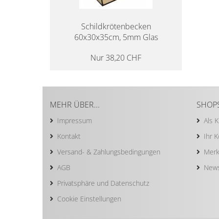
Schild­krö­ten­be­cken
60x30x35cm, 5mm Glas
Nur 38,20 CHF
MEHR ÜBER...
SHOP
Impressum
Als 
Kontakt
Ihr 
Versand- & Zahlungsbedingungen
Merk
AGB
News
Privatsphäre und Datenschutz
Cookie Einstellungen