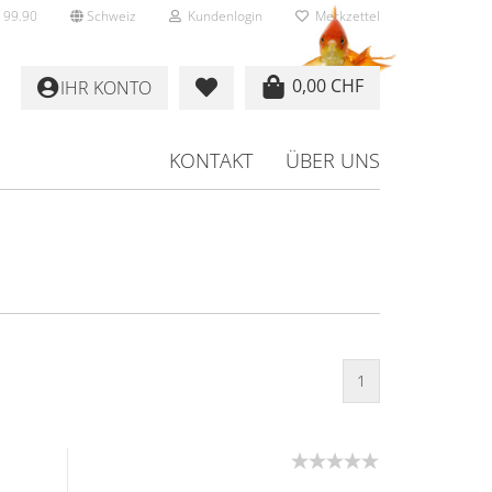
 99.90
Schweiz
Kundenlogin
Merkzettel
0,00 CHF
IHR KONTO
KONTAKT
ÜBER UNS
EITERE
rstellen
rt vergessen?
1