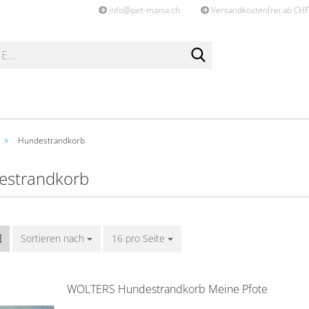
info@pet-mania.ch
Versandkostenfrei ab CHF
Lieferland
EN
VETRESKA
AKTIONEN
ANICALM / PET REMEDY
W
»
Hundestrandkorb
estrandkorb
Konto e
Passwo
Sortieren nach
16 pro Seite
WOL­TERS Hun­de­strand­korb Meine Pfote