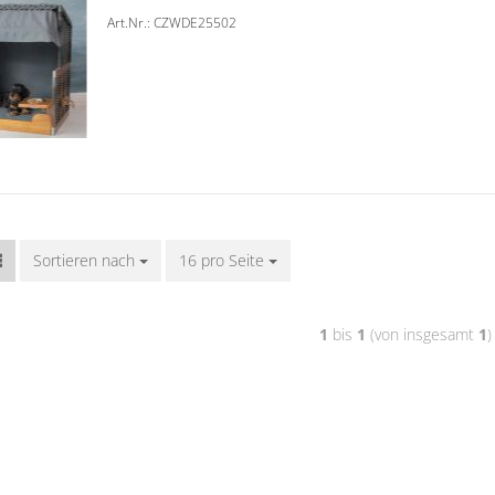
Art.Nr.: CZWDE25502
Sortieren nach
16 pro Seite
1
bis
1
(von insgesamt
1
)