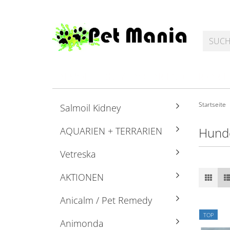
SALMOIL KIDNEY
AQUARIEN + TERRARI
Startseite
Salmoil Kidney
Hund
AQUARIEN + TERRARIEN
Vetreska
AKTIONEN
Anicalm / Pet Remedy
TOP
Animonda