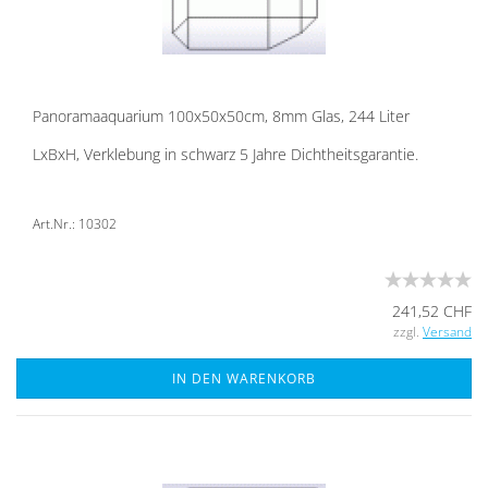
Pan­ora­ma­aqua­ri­um 100x50x50cm, 8mm Glas, 244 Liter
LxBxH, Ver­kle­bung in schwarz 5 Jahre Dicht­heits­ga­ran­tie.
Art.Nr.: 10302
241,52 CHF
zzgl.
Versand
IN DEN WARENKORB