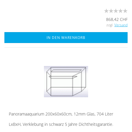
868,42 CHF
zzgl.
Versand
IN DEN WARENKORB
Pan­ora­ma­aqua­ri­um 200x60x60cm, 12mm Glas, 704 Liter
LxBxH, Ver­kle­bung in schwarz 5 Jahre Dicht­heits­ga­ran­tie.