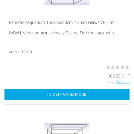
Pan­ora­ma­aqua­ri­um 160x60x60cm, 12mm Glas, 576 Liter
LxBxH, Ver­kle­bung in schwarz 5 Jahre Dicht­heits­ga­ran­tie.
Art.Nr.: 10310
665,33 CHF
zzgl.
Versand
IN DEN WARENKORB