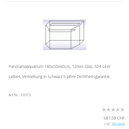
Pan­ora­ma­aqua­ri­um 180x50x60cm, 12mm Glas, 524 Liter
LxBxH, Ver­kle­bung in schwarz 5 Jahre Dicht­heits­ga­ran­tie.
Art.Nr.: 10313
687,58 CHF
zzgl.
Versand