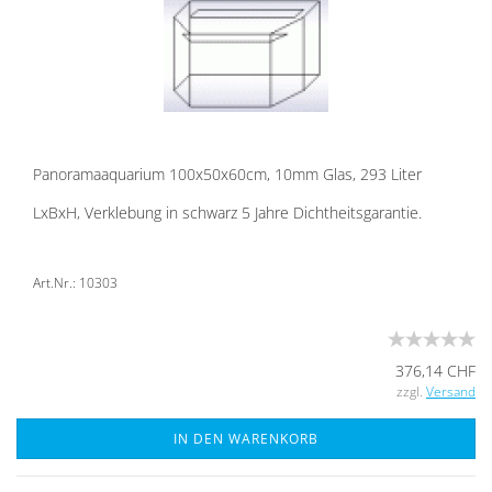
Pan­ora­ma­aqua­ri­um 100x50x60cm, 10mm Glas, 293 Liter
LxBxH, Ver­kle­bung in schwarz 5 Jahre Dicht­heits­ga­ran­tie.
Art.Nr.: 10303
376,14 CHF
zzgl.
Versand
IN DEN WARENKORB