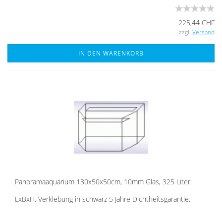
225,44 CHF
zzgl.
Versand
IN DEN WARENKORB
Pan­ora­ma­aqua­ri­um 130x50x50cm, 10mm Glas, 325 Liter
LxBxH, Ver­kle­bung in schwarz 5 Jahre Dicht­heits­ga­ran­tie.