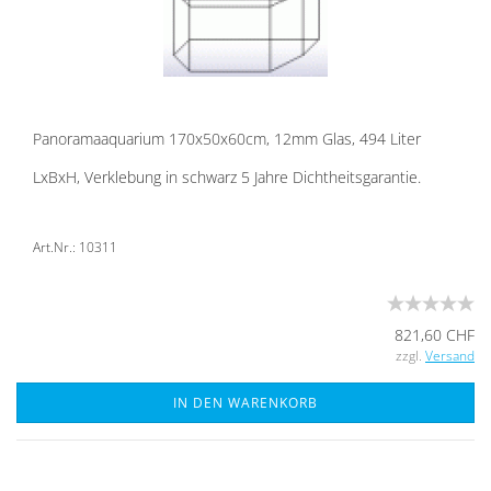
Pan­ora­ma­aqua­ri­um 170x50x60cm, 12mm Glas, 494 Liter
LxBxH, Ver­kle­bung in schwarz 5 Jahre Dicht­heits­ga­ran­tie.
Art.Nr.: 10311
821,60 CHF
zzgl.
Versand
IN DEN WARENKORB