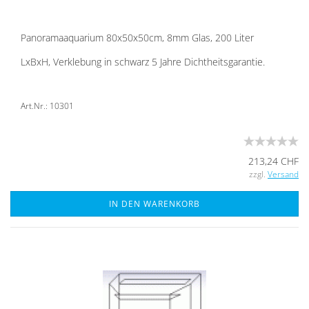
Pan­ora­ma­aqua­ri­um 80x50x50cm, 8mm Glas, 200 Liter
LxBxH, Ver­kle­bung in schwarz 5 Jahre Dicht­heits­ga­ran­tie.
Art.Nr.: 10301
213,24 CHF
zzgl.
Versand
IN DEN WARENKORB