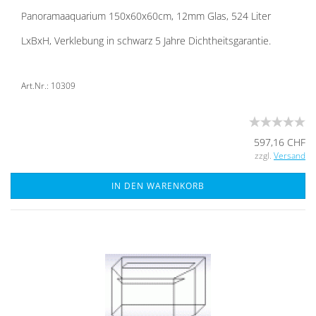
Pan­ora­ma­aqua­ri­um 150x60x60cm, 12mm Glas, 524 Liter
LxBxH, Ver­kle­bung in schwarz 5 Jahre Dicht­heits­ga­ran­tie.
Art.Nr.: 10309
597,16 CHF
zzgl.
Versand
IN DEN WARENKORB