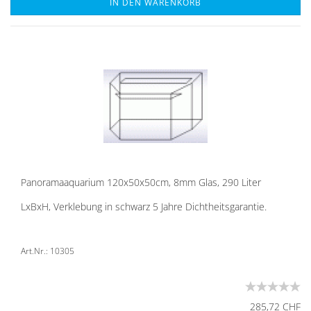
IN DEN WARENKORB
Pan­ora­ma­aqua­ri­um 120x50x50cm, 8mm Glas, 290 Liter
LxBxH, Ver­kle­bung in schwarz 5 Jahre Dicht­heits­ga­ran­tie.
Art.Nr.: 10305
285,72 CHF