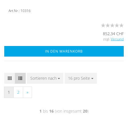
Art.Nr.: 10316
852,34 CHF
zzgl.
Versand
IN DEN WARENKORB
Sortieren nach
16 pro Seite
1
2
»
1
bis
16
(von insgesamt
20
)