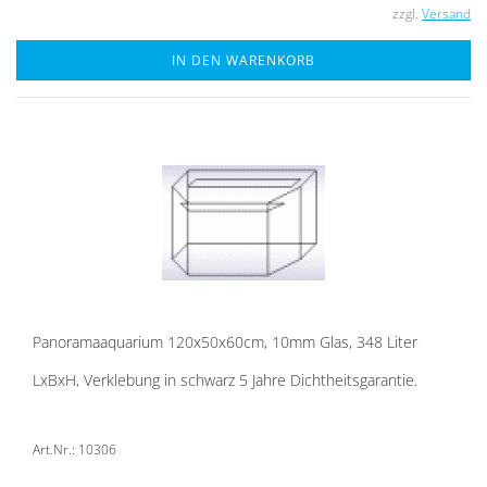
zzgl.
Versand
IN DEN WARENKORB
Pan­ora­ma­aqua­ri­um 120x50x60cm, 10mm Glas, 348 Liter
LxBxH, Ver­kle­bung in schwarz 5 Jahre Dicht­heits­ga­ran­tie.
Art.Nr.: 10306