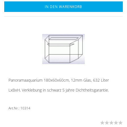
IN DEN WARENKORB
Pan­ora­ma­aqua­ri­um 180x60x60cm, 12mm Glas, 632 Liter
LxBxH, Ver­kle­bung in schwarz 5 Jahre Dicht­heits­ga­ran­tie.
Art.Nr.: 10314