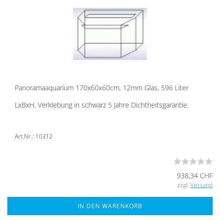
Pan­ora­ma­aqua­ri­um 170x60x60cm, 12mm Glas, 596 Liter
LxBxH, Ver­kle­bung in schwarz 5 Jahre Dicht­heits­ga­ran­tie.
Art.Nr.: 10312
938,34 CHF
zzgl.
Versand
IN DEN WARENKORB