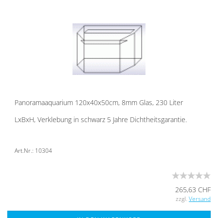
Pan­ora­ma­aqua­ri­um 120x40x50cm, 8mm Glas, 230 Liter
LxBxH, Ver­kle­bung in schwarz 5 Jahre Dicht­heits­ga­ran­tie.
Art.Nr.: 10304
265,63 CHF
zzgl.
Versand