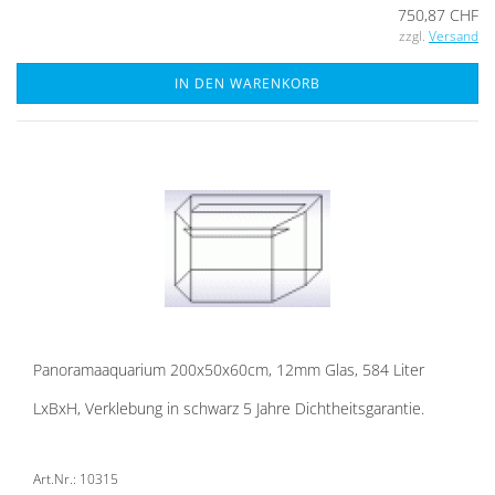
750,87 CHF
zzgl.
Versand
IN DEN WARENKORB
Pan­ora­ma­aqua­ri­um 200x50x60cm, 12mm Glas, 584 Liter
LxBxH, Ver­kle­bung in schwarz 5 Jahre Dicht­heits­ga­ran­tie.
Art.Nr.: 10315