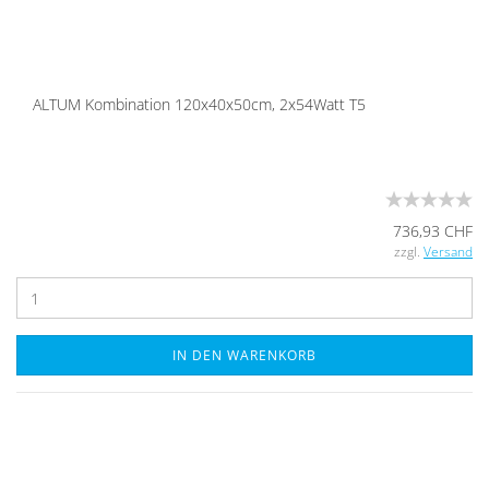
ALTUM Kom­bi­na­ti­on 120x40x50cm, 2x54Watt T5
736,93 CHF
zzgl.
Versand
IN DEN WARENKORB