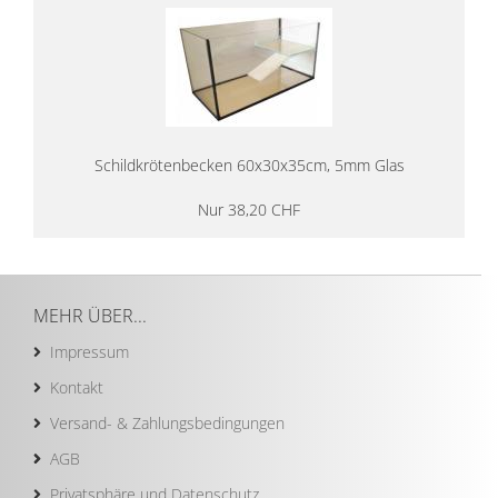
Schild­krö­ten­be­cken 60x30x35cm, 5mm Glas
Nur 38,20 CHF
MEHR ÜBER...
Impressum
Kontakt
Versand- & Zahlungsbedingungen
AGB
Privatsphäre und Datenschutz