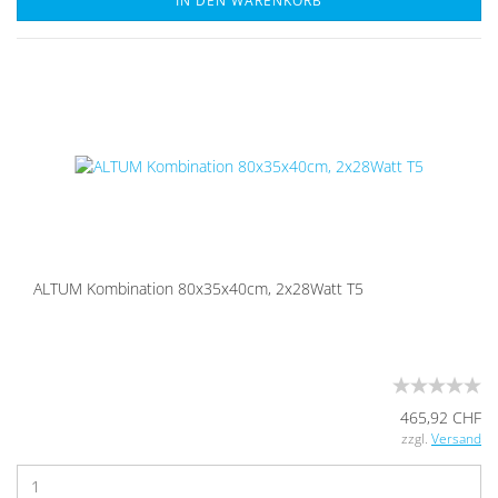
IN DEN WARENKORB
ALTUM Kom­bi­na­ti­on 80x35x40cm, 2x28Watt T5
465,92 CHF
zzgl.
Versand