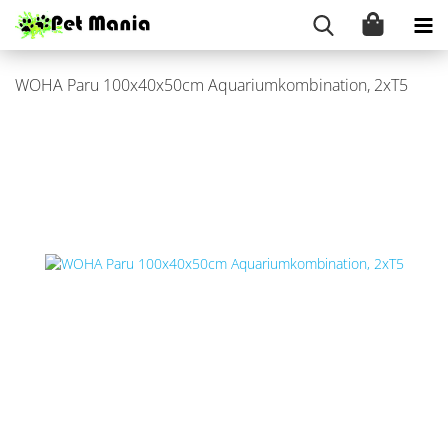
WOHA Paru 100x40x50cm Aqua­ri­um­kom­bi­na­ti­on, 2xT5