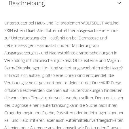
Beschreibung
Unterstuetzt bei Haut- und Fellproblemen WOLFSBLUT VetLine
SKIN ist ein Diaet-Alleinfuttermittel fuer ausgewachsene Hunde
zur Unterstuetzung der Hautfunktion bei Dermatose und
uebermaessigem Haarausfall und zur Minderung von
Ausgangserzeugnis- und Naehrstoffintoleranzerscheinungen in
Verbindung mit chronischem Juckreiz, Otitis externa und Magen-
Darm-Erkrankungen. Ihr Hund verliert ungewoehnlich viele Haare?
Er kratzt sich auffaellig oft? Seine Ohren sind entzuendet, die
Verdauung scheint gestoert oder er leidet unter Durchfall? Diese
diffusen Beschwerden koennen auf Hauterkrankungen hindeuten,
die von einem Tierarzt untersucht werden sollten. Denn erst nach
der Diagnose einer Hauterkrankung kann die Suche nach ihren
Gruenden beginnen: Floehe, Parasiten oder Verletzungen koennen
Fell und Haut irritieren, aber auch Futtermittelunvertraeglichkeiten,
Allergien oder Allergene aus der Umwelt wie Pollen oder Graeser