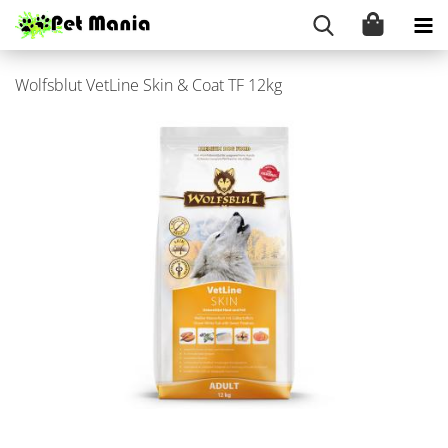
Wolfs­blut Vet­Li­ne Skin & Coat TF 12kg