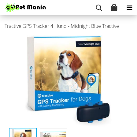
Trac­ti­ve GPS Tra­cker 4 Hund - Mid­night Blue Trac­ti­ve