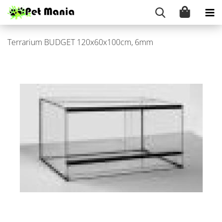
Ter­ra­ri­um BUD­GET 120x60x100cm, 6mm