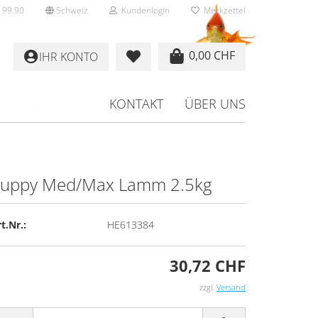
 99.90
Schweiz
Kundenlogin
Merkzettel
0,00 CHF
IHR KONTO
KONTAKT
ÜBER UNS
EITERE
uppy Med/Max Lamm 2.5kg
rstellen
t.Nr.:
HE613384
rt vergessen?
30,72 CHF
zzgl.
Versand