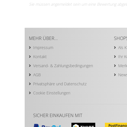
Sie müssen angemeldet sein um eine Bewertung abge
MEHR ÜBER...
SHOP
Impressum
Als 
Kontakt
Ihr 
Versand- & Zahlungsbedingungen
Merk
AGB
News
Privatsphäre und Datenschutz
Cookie Einstellungen
SICHER EINKAUFEN MIT