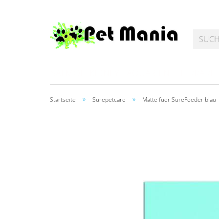
SALMOIL KIDNEY
AQUARIEN + TERRARI
»
»
Startseite
Surepetcare
Matte fuer SureFeeder blau