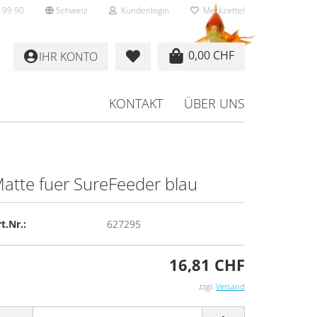
 99.90
Schweiz
Kundenlogin
Merkzettel
0,00 CHF
IHR KONTO
KONTAKT
ÜBER UNS
EITERE
atte fuer Su­re­Fee­der blau
rstellen
t.Nr.:
627295
rt vergessen?
16,81 CHF
zzgl.
Versand