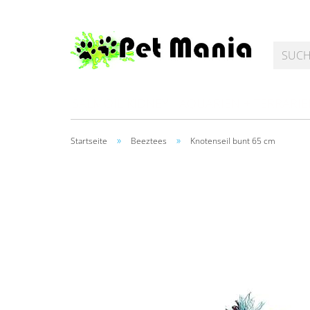
SALMOIL KIDNEY
AQUARIEN + TERRARI
»
»
Startseite
Beeztees
Knotenseil bunt 65 cm