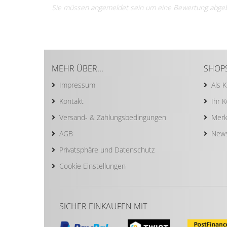
Sie müssen angemeldet sein um eine Bewertung abge
MEHR ÜBER...
SHOP
Impressum
Als 
Kontakt
Ihr 
Versand- & Zahlungsbedingungen
Merk
AGB
News
Privatsphäre und Datenschutz
Cookie Einstellungen
SICHER EINKAUFEN MIT