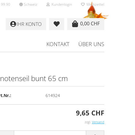
 99.90
Schweiz
Kundenlogin
Merkzettel
0,00 CHF
IHR KONTO
KONTAKT
ÜBER UNS
EITERE
no­ten­seil bunt 65 cm
rstellen
t.Nr.:
614924
rt vergessen?
9,65 CHF
zzgl.
Versand