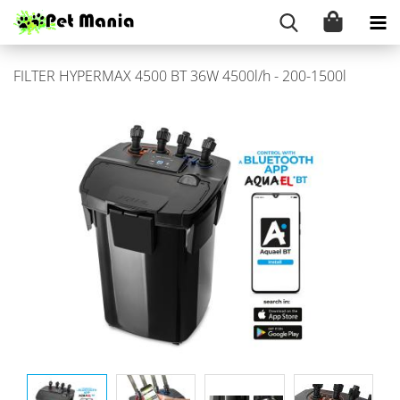
FIL­TER HY­PER­MAX 4500 BT 36W 4500l/h - 200-​1500l