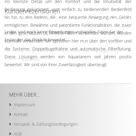
ins kleinste Detail um den Komfort und die Intuitivität der
Bedienung gekümmert: vom
einfach zu bedienenden Bedienfeld
Kundenrezensionen
bis hin zu den Rädern, die
eine bequeme Bewegung des Geräts
ermöglichen. Bewährte und patentierte Funktionalitäten, die zuvor
Leider sind noch keine Bewertungen vorhanden. Seien Sie der
in den geschätzten ULTRAMAX-Filtern verwendet wurden, wurden
Erste, der das Produkt bewertet.
ebenfalls verwendet. Wir sprechen hier m.in über den Vorfilter und
die Systeme: Doppelkugelhähne und automatische Filterflutung.
Sie müssen angemeldet sein um eine Bewertung abgeben zu
Diese Lösungen werden von Aquarianern seit Jahren positiv
können.
Anmelden
bewertet. Wir sind von ihrer Zuverlässigkeit überzeugt.
MEHR ÜBER...
Impressum
Kontakt
Versand- & Zahlungsbedingungen
AGB