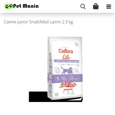
Ca­ni­ne Ju­ni­or Small/Med Lamm 2.5 kg