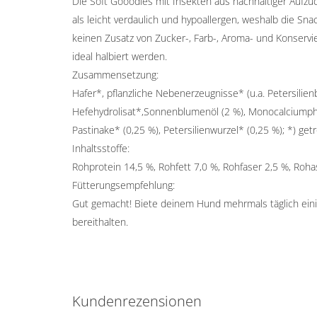
Die Soft Gooodies mit Insekten aus nachhaltiger Aufzuc
als leicht verdaulich und hypoallergen, weshalb die Sn
keinen Zusatz von Zucker-, Farb-, Aroma- und Konservi
ideal halbiert werden.
Zusammensetzung:
Hafer*, pflanzliche Nebenerzeugnisse* (u.a. Petersilienb
Hefehydrolisat*,Sonnenblumenöl (2 %), Monocalciumphos
Pastinake* (0,25 %), Petersilienwurzel* (0,25 %); *) get
Inhaltsstoffe:
Rohprotein 14,5 %, Rohfett 7,0 %, Rohfaser 2,5 %, Roha
Fütterungsempfehlung:
Gut gemacht! Biete deinem Hund mehrmals täglich eini
bereithalten.
Kundenrezensionen