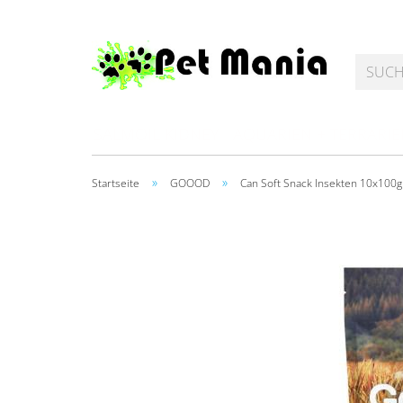
SALMOIL KIDNEY
AQUARIEN + TERRARI
»
»
Startseite
GOOOD
Can Soft Snack Insekten 10x100