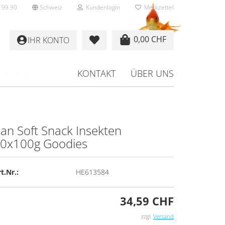
 99.90
Schweiz
Kundenlogin
Merkzettel
0,00 CHF
IHR KONTO
KONTAKT
ÜBER UNS
EITERE
an Soft Snack In­sek­ten
0x100g Goo­dies
rstellen
rt vergessen?
t.Nr.:
HE613584
34,59 CHF
zzgl.
Versand