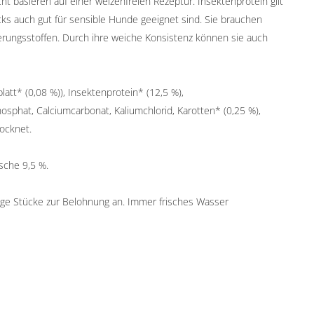
ht basieren auf einer weizenfreien Rezeptur. Insektenprotein gilt
acks auch gut für sensible Hunde geeignet sind. Sie brauchen
erungsstoffen. Durch ihre weiche Konsistenz können sie auch
latt* (0,08 %)), Insektenprotein* (12,5 %),
phat, Calciumcarbonat, Kaliumchlorid, Karotten* (0,25 %),
rocknet.
sche 9,5 %.
ge Stücke zur Belohnung an. Immer frisches Wasser