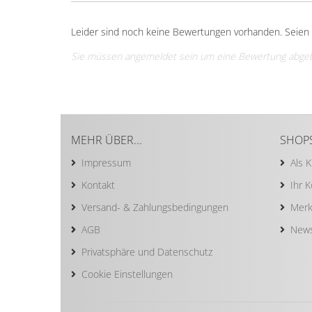
Leider sind noch keine Bewertungen vorhanden. Seien S
Sie müssen angemeldet sein um eine Bewertung abge
MEHR ÜBER...
SHOP
Impressum
Als 
Kontakt
Ihr 
Versand- & Zahlungsbedingungen
Merk
AGB
News
Privatsphäre und Datenschutz
Cookie Einstellungen