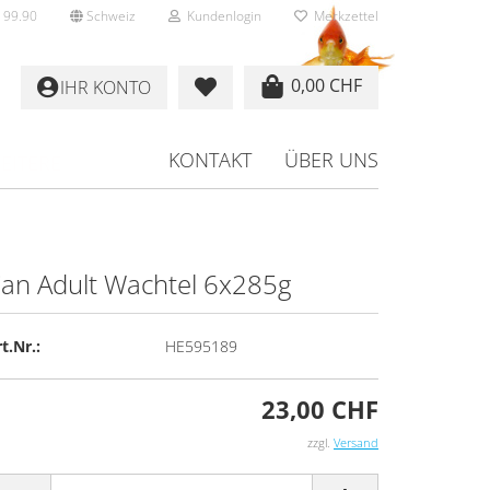
 99.90
Schweiz
Kundenlogin
Merkzettel
0,00 CHF
IHR KONTO
KONTAKT
ÜBER UNS
EITERE
an Adult Wach­tel 6x285g
rstellen
t.Nr.:
HE595189
rt vergessen?
23,00 CHF
zzgl.
Versand