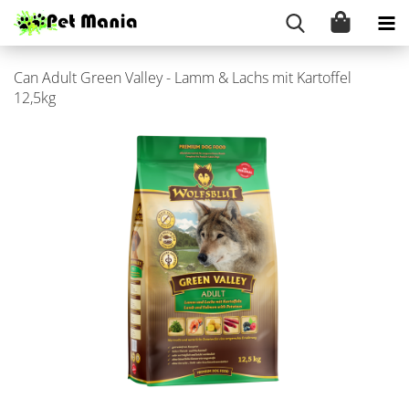
Can Adult Green Val­ley - Lamm & Lachs mit Kar­tof­fel
12,5kg