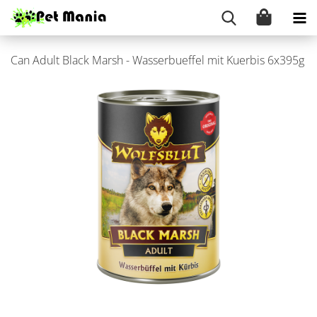
Can Adult Black Marsh - Was­ser­buef­fel mit Ku­er­bis 6x395g