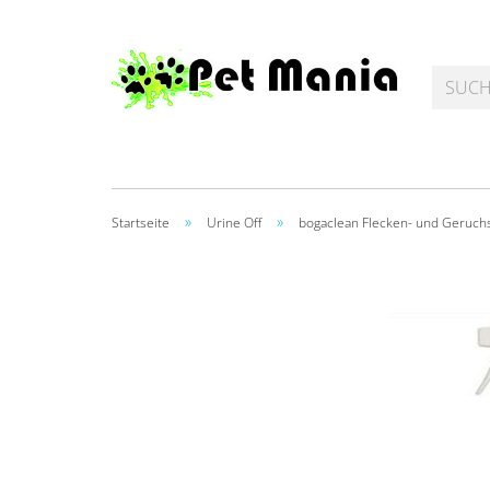
SALMOIL KIDNEY
AQUARIEN + TERRARI
»
»
Startseite
Urine Off
bogaclean Flecken- und Geruch