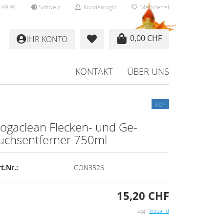
 99.90
Schweiz
Kundenlogin
Merkzettel
0,00 CHF
IHR KONTO
KONTAKT
ÜBER UNS
EITERE
TOP
o­g­a­clean Flecken-​ und Ge­
uchs­ent­fer­ner 750ml
rstellen
rt vergessen?
t.Nr.:
CON3526
15,20 CHF
zzgl.
Versand