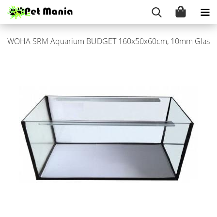
WOHA SRM Aqua­ri­um BUD­GET 160x50x60cm, 10mm Glas