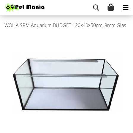
WOHA SRM Aqua­ri­um BUD­GET 120x40x50cm, 8mm Glas