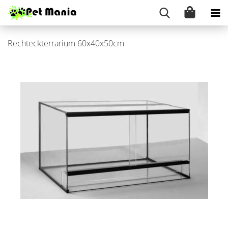
Rechteck­ter­ra­ri­um 60x40x50cm