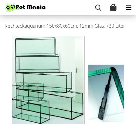
Recht­eck­aqua­ri­um 150x80x60cm, 12mm Glas, 720 Liter