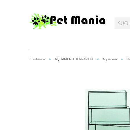
SALMOIL KIDNEY
AQUARIEN + TERRARI
»
»
»
Startseite
AQUARIEN + TERRARIEN
Aquarien
R