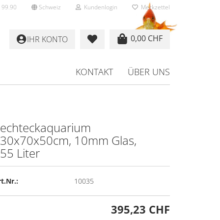
 99.90
Schweiz
Kundenlogin
Merkzettel
0,00 CHF
IHR KONTO
KONTAKT
ÜBER UNS
EITERE
echt­eck­aqua­ri­um
30x70x50cm, 10mm Glas,
rstellen
55 Liter
rt vergessen?
t.Nr.:
10035
395,23 CHF