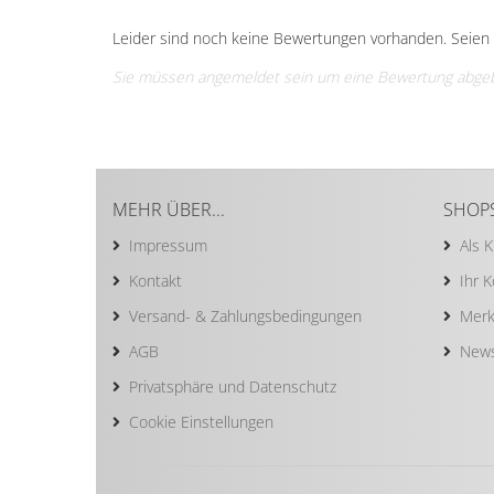
Leider sind noch keine Bewertungen vorhanden. Seien S
Sie müssen angemeldet sein um eine Bewertung abge
MEHR ÜBER...
SHOP
Impressum
Als 
Kontakt
Ihr 
Versand- & Zahlungsbedingungen
Merk
AGB
News
Privatsphäre und Datenschutz
Cookie Einstellungen