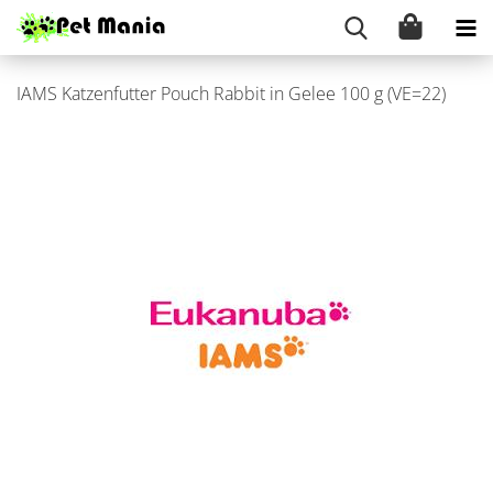
IAMS Kat­zen­fut­ter Pouch Rab­bit in Gelee 100 g (VE=22)