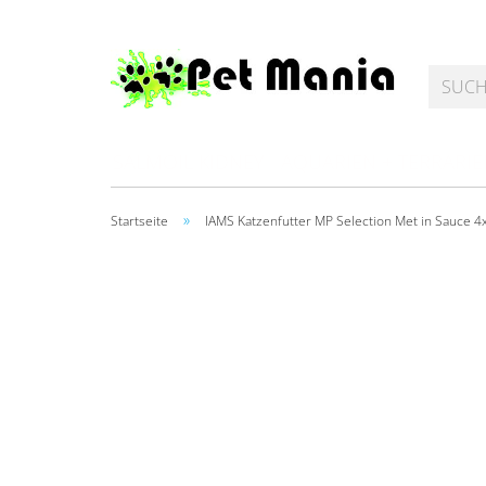
SALMOIL KIDNEY
AQUARIEN + TERRARI
»
Startseite
IAMS Katzenfutter MP Selection Met in Sauce 4