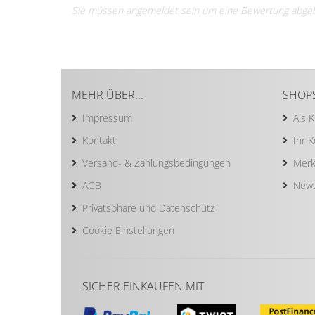
Sie müssen angemeldet sein um eine Bewertung abge
MEHR ÜBER...
SHOP
Impressum
Als 
Kontakt
Ihr 
Versand- & Zahlungsbedingungen
Merk
AGB
News
Privatsphäre und Datenschutz
Cookie Einstellungen
SICHER EINKAUFEN MIT