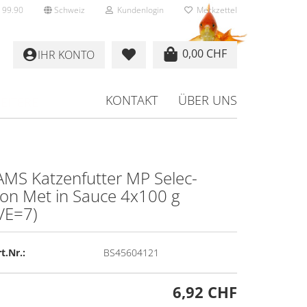
 99.90
Schweiz
Kundenlogin
Merkzettel
0,00 CHF
IHR KONTO
KONTAKT
ÜBER UNS
EITERE
AMS Kat­zen­fut­ter MP Selec­
ion Met in Sauce 4x100 g
rstellen
VE=7)
rt vergessen?
t.Nr.:
BS45604121
6,92 CHF