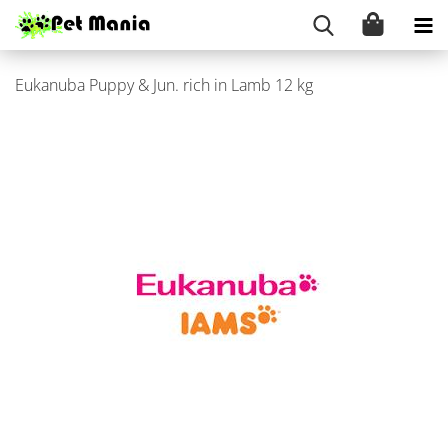
Eu­ka­nu­ba Puppy & Jun. rich in Lamb 12 kg