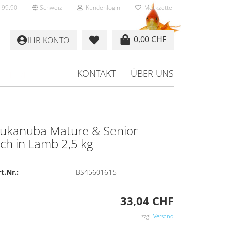
 99.90
Schweiz
Kundenlogin
Merkzettel
0,00 CHF
IHR KONTO
KONTAKT
ÜBER UNS
EITERE
u­ka­nu­ba Ma­tu­re & Se­ni­or
ich in Lamb 2,5 kg
rstellen
rt vergessen?
t.Nr.:
BS45601615
33,04 CHF
zzgl.
Versand