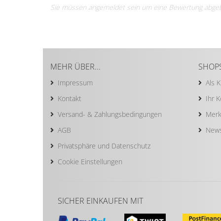
Sie müssen angemeldet sein um eine Bewertung abge
MEHR ÜBER...
SHOP
Impressum
Als 
Kontakt
Ihr 
Versand- & Zahlungsbedingungen
Merk
AGB
News
Privatsphäre und Datenschutz
Cookie Einstellungen
SICHER EINKAUFEN MIT