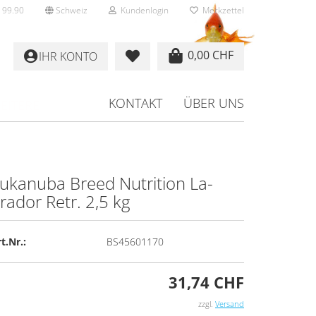
 99.90
Schweiz
Kundenlogin
Merkzettel
0,00 CHF
IHR KONTO
KONTAKT
ÜBER UNS
EITERE
u­ka­nu­ba Breed Nu­tri­ti­on La­
ra­dor Retr. 2,5 kg
rstellen
rt vergessen?
t.Nr.:
BS45601170
31,74 CHF
zzgl.
Versand