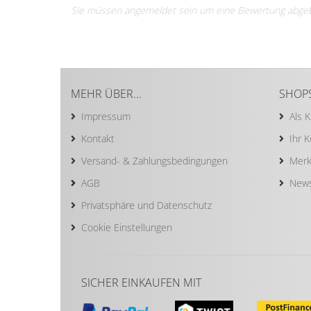
Sie müssen angemeldet sein um eine Bewertung abge
MEHR ÜBER...
SHOP
Impressum
Als 
Kontakt
Ihr 
Versand- & Zahlungsbedingungen
Merk
AGB
News
Privatsphäre und Datenschutz
Cookie Einstellungen
SICHER EINKAUFEN MIT