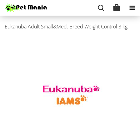
Eu­ka­nu­ba Adult Small&Med. Breed Weight Con­trol 3 kg